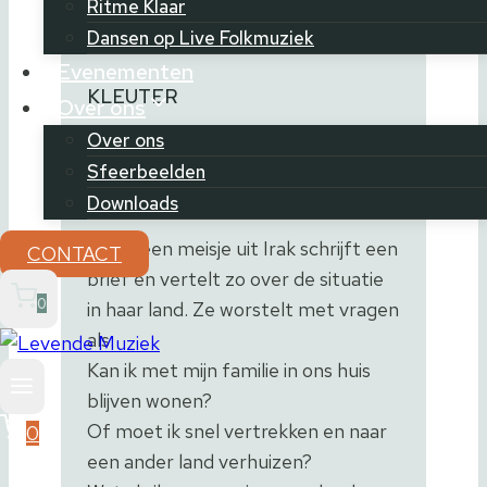
Ritme Klaar
Dansen op Live Folkmuziek
Evenementen
KLEUTER
Over ons
Over ons
Waar kan ik wonen?
Sfeerbeelden
Downloads
Even, een meisje uit Irak schrijft een
CONTACT
brief en vertelt zo over de situatie
0
in haar land. Ze worstelt met vragen
als:
Kan ik met mijn familie in ons huis
blijven wonen?
Of moet ik snel vertrekken en naar
0
een ander land verhuizen?