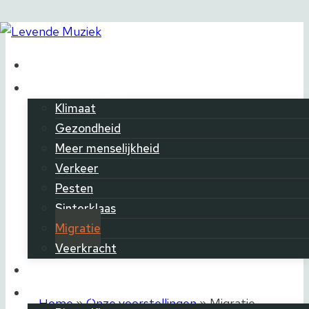
Doorgaan
naar
Home
inhoud
Voorstellingen
Klimaat
Gezondheid
Meer menselijkheid
Verkeer
Migratie
Pesten
Sinterklaas
Migratie
Veerkracht
Vormingen
Workshops
Home
»
Onze voorstellingen
»
Migratie